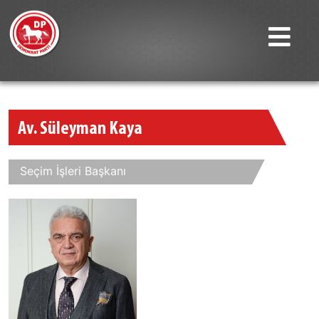
Av. Süleyman Kaya
Seçim İşleri Başkanı